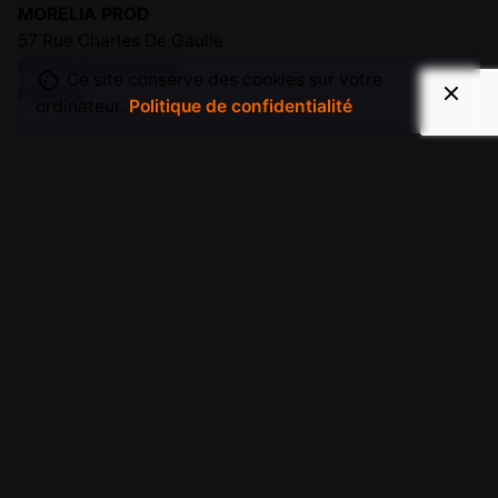
MORELIA PROD
57 Rue Charles De Gaulle
88200 Remiremont,
Ce site conserve des cookies sur votre
FRANCE
ordinateur.
Politique de confidentialité
Contact
contact@moreliaprod.com
+337 69 29 86 93
Horaires
Lundi
10h00 - 18h00