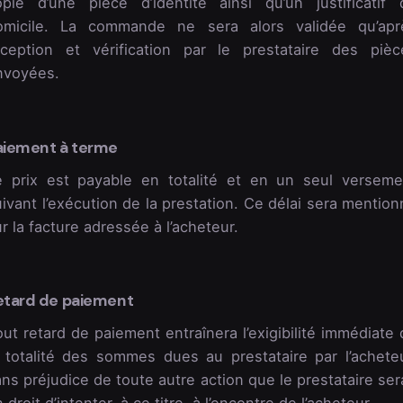
opie d’une pièce d’identité ainsi qu’un justificatif 
omicile. La commande ne sera alors validée qu’apr
éception et vérification par le prestataire des pièc
nvoyées.
aiement à terme
e prix est payable en totalité et en un seul verseme
ivant l’exécution de la prestation. Ce délai sera mentio
r la facture adressée à l’acheteur.
etard de paiement
ut retard de paiement entraînera l’exigibilité immédiate
a totalité des sommes dues au prestataire par l’acheteu
ns préjudice de toute autre action que le prestataire ser