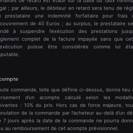
énalités de retard est établi sur la base du taux minim
gal ; par ailleurs, le débiteur en retard sera tenu de rég
u prestataire une indemnité forfaitaire pour frais 
ecouvrement de 40 Euros ; au surplus, le prestataire se
ondé à suspendre l’exécution des prestations jusqu
èglement complet de la facture impayée sans que cet
nexécution puisse être considérée comme lui éta
mputable.
compte
oute commande, telle que définie ci-dessus, donne lieu 
ersement d’un acompte calculé selon les modalit
uivantes : 10% du prix. Hors cas de force majeure, tou
nnulation de la commande par l’acheteur au-delà d’un dél
e 7 jours après la date de la commande ne pourra donn
ieu au remboursement de cet acompte prévisionnel.