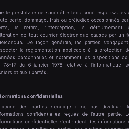
ue le prestataire ne saura être tenu pour responsables 
oute perte, dommage, frais ou préjudice occasionnés par 
erte, le retard, l’interception, le détournement 
altération de tout courrier électronique causés par un f
uelconque. De façon générale, les parties s’engagent
especter la réglementation applicable à la protection d
onnées personnelles et notamment les dispositions de 
oi 78-17 du 6 janvier 1978 relative à l’informatique, a
chiers et aux libertés.
nformations confidentielles
hacune des parties s’engage à ne pas divulguer l
nformations confidentielles reçues de l’autre partie. L
formations confidentielles s’entendent des informations 
oute nature, visuelles ou orales, sur quelque support q